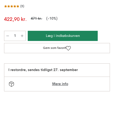
(
5
)
471 kr.
(-10%)
422,90 kr.
Læg i indkøbskurven
Gem som favorit
I restordre
,
sendes tidligst 27. september
Mere info