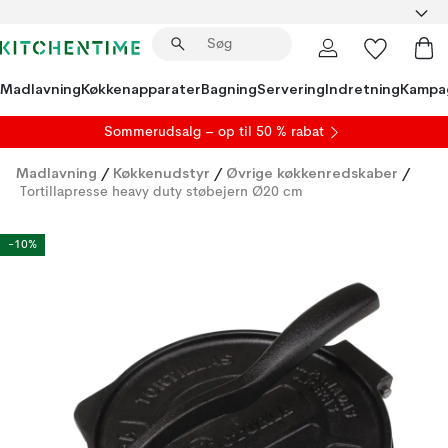
Madlavning
Køkkenapparater
Bagning
Servering
Indretning
Kampa
S
ommerudsalg
– op til 50 % rabat
Madlavning
/
Køkkenudstyr
/
Øvrige køkkenredskaber
/
Tortillapresse heavy duty støbejern Ø20 cm
-10%