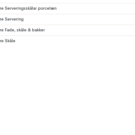
ere Serveringsskålar porcelæn
ere Servering
ere Fade, skåle & bakker
ere Skåle