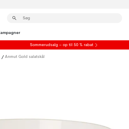
Kampagner
S
ommerudsalg
– op til 50 % rabat
e
/
Anmut Gold salatskål