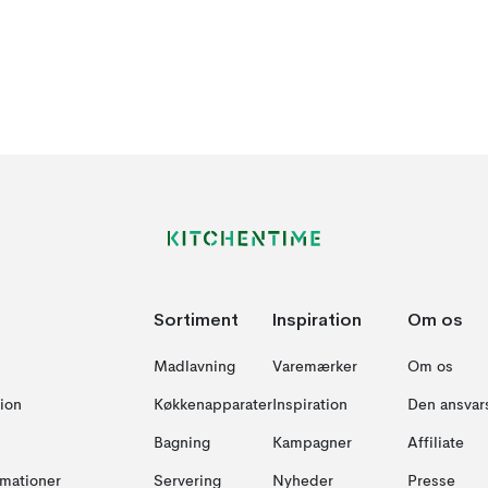
Sortiment
Inspiration
Om os
Madlavning
Varemærker
Om os
ion
Køkkenapparater
Inspiration
Den ansvar
Bagning
Kampagner
Affiliate
amationer
Servering
Nyheder
Presse