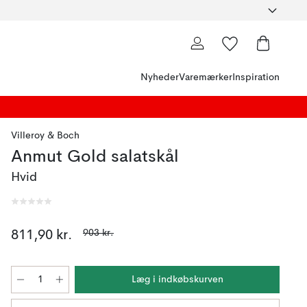
Nyheder
Varemærker
Inspiration
Villeroy & Boch
Anmut Gold salatskål
Hvid
903 kr.
811,90 kr.
Læg i indkøbskurven