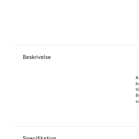
Beskrivelse
A
b
t
B
s
Specifikation