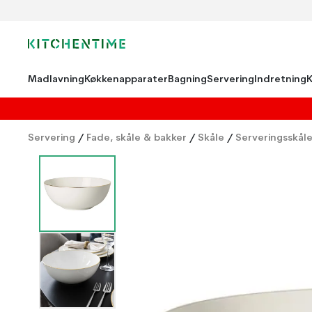
Madlavning
Køkkenapparater
Bagning
Servering
Indretning
Servering
/
Fade, skåle & bakker
/
Skåle
/
Serveringsskål