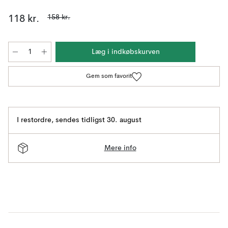
158 kr.
118 kr.
Læg i indkøbskurven
Gem som favorit
I restordre
,
sendes tidligst 30. august
Mere info