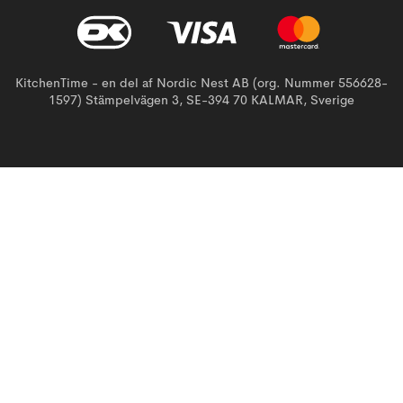
KitchenTime - en del af Nordic Nest AB (org. Nummer 556628-
1597) Stämpelvägen 3, SE-394 70 KALMAR, Sverige