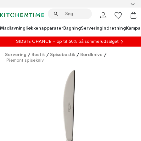
Madlavning
Køkkenapparater
Bagning
Servering
Indretning
Kampa
SIDSTE CHANCE – op til 50% på
sommerudsalget
Servering
/
Bestik
/
Spisebestik
/
Bordknive
/
Piemont spisekniv