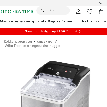
Madlavning
Køkkenapparater
Bagning
Servering
Indretning
Kampa
S
ommerudsalg
– op til 50 % rabat
Køkkenapparater
/
Ismaskiner
/
Wilfa Frost isterningmaskine nugget