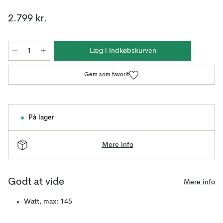
2.799 kr.
Læg i indkøbskurven
Gem som favorit
På lager
Mere info
Godt at vide
Mere info
Watt, max: 145