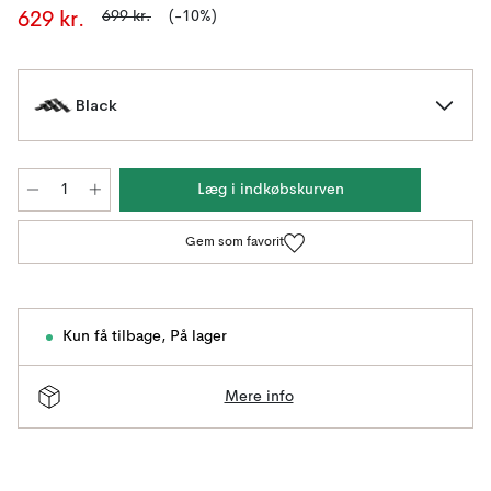
699 kr.
(-10%)
629 kr.
Black
Læg i indkøbskurven
Gem som favorit
Kun få tilbage
,
På lager
Mere info