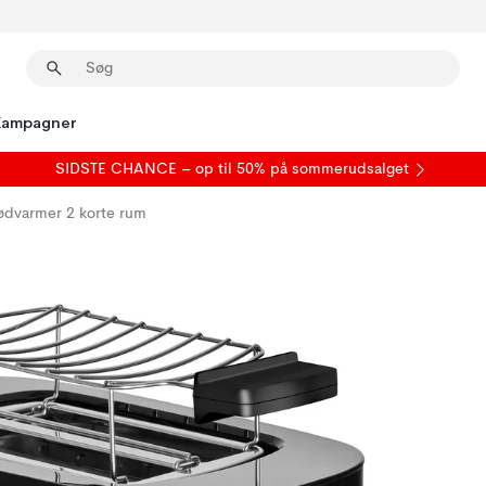
Kampagner
SIDSTE CHANCE – op til 50% på
sommerudsalget
rødvarmer 2 korte rum