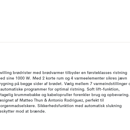
willing brødrister med brødvarmer tilbyder en førsteklasses ristning
ed sine 1000 W. Med 2 korte rum og 4 varmeelementer sikres jævn
rygning på begge sider af brødet. Vælg mellem 7 varmeindstillinger 
 automatiske programmer for optimal ristning. Soft lift-funktion,
ftagelig krummebakke og kabelopruller forenkler brug og opbevaring.
esignet af Matteo Thun & Antonio Rodriguez, perfekt til
orgenmadselskere. Sikkerhedsfunktion med automatisk slukning
eskytter mod at brænde.