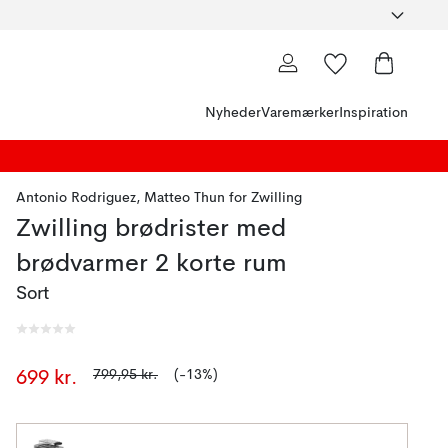
Nyheder
Varemærker
Inspiration
Antonio Rodriguez
,
Matteo Thun
for
Zwilling
Zwilling brødrister med
brødvarmer 2 korte rum
Sort
799,95 kr.
(-13%)
699 kr.