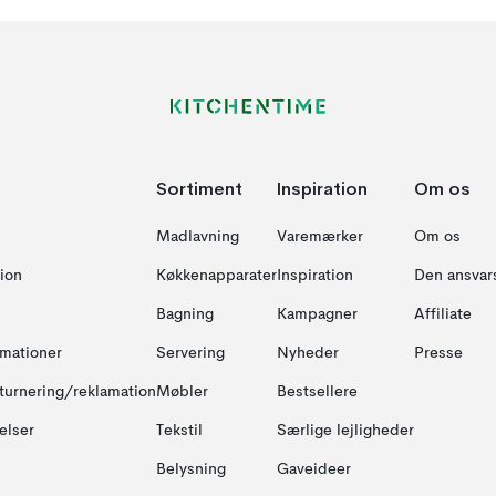
Sortiment
Inspiration
Om os
Madlavning
Varemærker
Om os
ion
Køkkenapparater
Inspiration
Den ansvar
Bagning
Kampagner
Affiliate
amationer
Servering
Nyheder
Presse
turnering/reklamation
Møbler
Bestsellere
elser
Tekstil
Særlige lejligheder
Belysning
Gaveideer