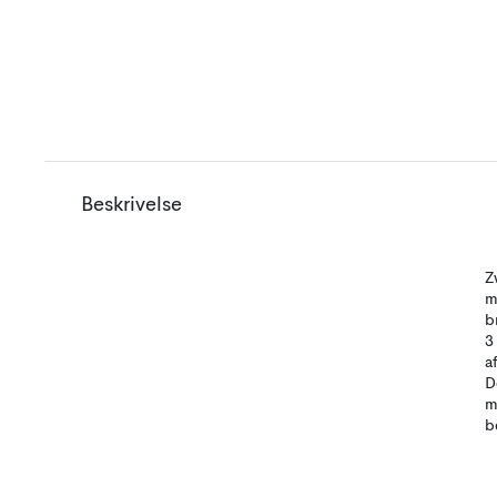
Beskrivelse
Z
m
b
3
a
D
m
b