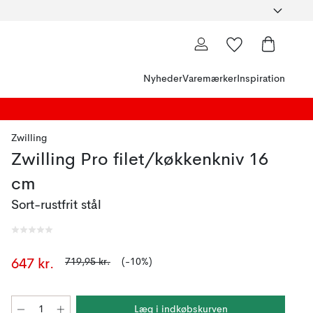
Nyheder
Varemærker
Inspiration
Zwilling
Zwilling Pro filet/køkkenkniv 16
cm
Sort-rustfrit stål
719,95 kr.
(-10%)
647 kr.
Læg i indkøbskurven