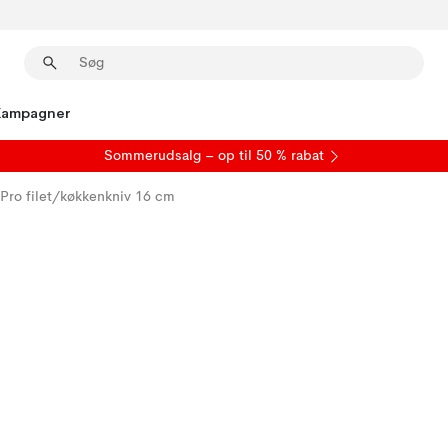
Kampagner
S
ommerudsalg
– op til 50 % rabat
 Pro filet/køkkenkniv 16 cm