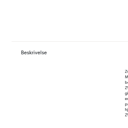
Beskrivelse
Z
M
b
Z
g
e
p
h
Z