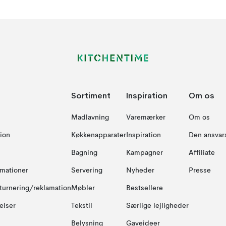
Sortiment
Inspiration
Om os
Madlavning
Varemærker
Om os
ion
Køkkenapparater
Inspiration
Den ansvar
Bagning
Kampagner
Affiliate
amationer
Servering
Nyheder
Presse
turnering/reklamation
Møbler
Bestsellere
elser
Tekstil
Særlige lejligheder
Belysning
Gaveideer