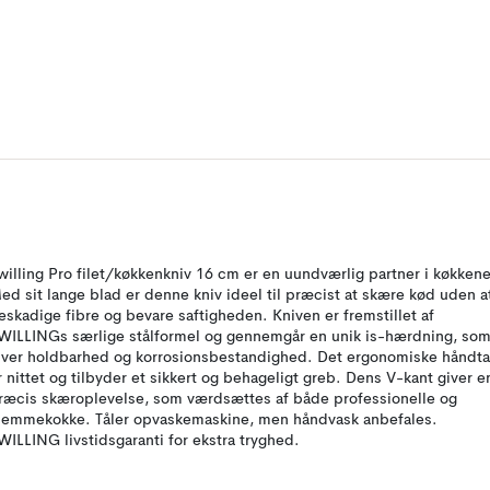
willing Pro filet/køkkenkniv 16 cm er en uundværlig partner i køkkene
ed sit lange blad er denne kniv ideel til præcist at skære kød uden a
eskadige fibre og bevare saftigheden. Kniven er fremstillet af
WILLINGs særlige stålformel og gennemgår en unik is-hærdning, so
iver holdbarhed og korrosionsbestandighed. Det ergonomiske håndt
r nittet og tilbyder et sikkert og behageligt greb. Dens V-kant giver e
ræcis skæroplevelse, som værdsættes af både professionelle og
jemmekokke. Tåler opvaskemaskine, men håndvask anbefales.
WILLING livstidsgaranti for ekstra tryghed.