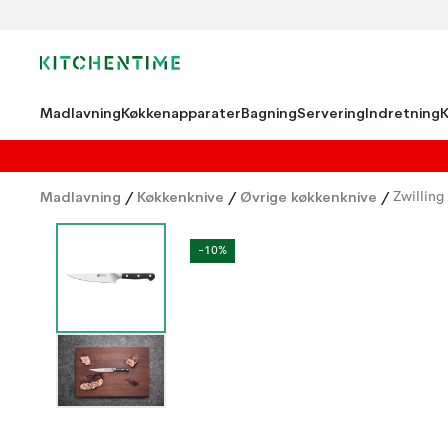
Madlavning
Køkkenapparater
Bagning
Servering
Indretning
Madlavning
/
Køkkenknive
/
Øvrige køkkenknive
/
Zwilling
-10%