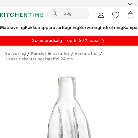
Madlavning
Køkkenapparater
Bagning
Servering
Indretning
Kampa
S
ommerudsalg
– op til 50 % rabat
Servering
/
Kander & Karafler
/
Vinkarafler
/
Lenka dekanteringskaraffel 24 cm