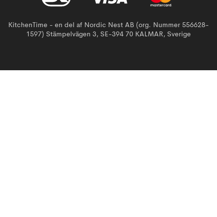
KitchenTime - en del af Nordic Nest AB (org. Nummer 556628-
1597) Stämpelvägen 3, SE-394 70 KALMAR, Sverige