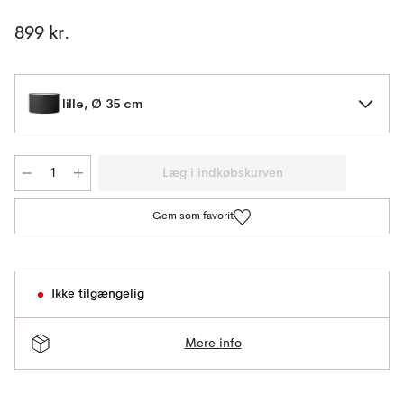
899 kr.
lille, Ø 35 cm
Læg i indkøbskurven
Gem som favorit
Ikke tilgængelig
Mere info