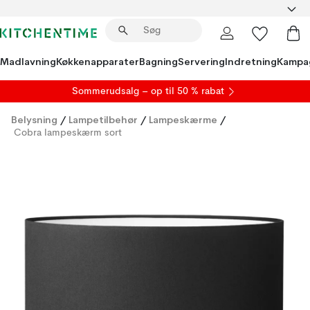
Madlavning
Køkkenapparater
Bagning
Servering
Indretning
Kampa
S
ommerudsalg
– op til 50 % rabat
Belysning
/
Lampetilbehør
/
Lampeskærme
/
Cobra lampeskærm sort