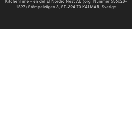
KitchenTime - en del af Nordic Nest AB (org. Nummer 556628-
1597) Stämpelvägen 3, SE-394 70 KALMAR, Sverige