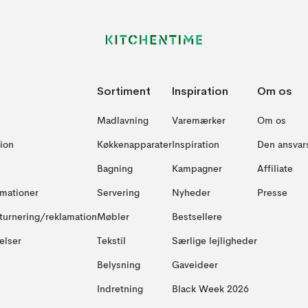
Sortiment
Inspiration
Om os
Madlavning
Varemærker
Om os
ion
Køkkenapparater
Inspiration
Den ansvar
Bagning
Kampagner
Affiliate
amationer
Servering
Nyheder
Presse
turnering/reklamation
Møbler
Bestsellere
elser
Tekstil
Særlige lejligheder
Belysning
Gaveideer
Indretning
Black Week 2026