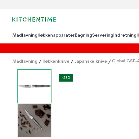
Madlavning
Køkkenapparater
Bagning
Servering
Indretning
Madlavning
/
Køkkenknive
/
Japanske knive
/
Global GSF-4
-28%