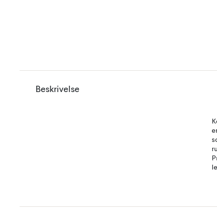
Beskrivelse
K
e
s
r
P
l