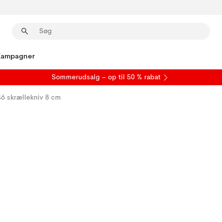
Kampagner
S
ommerudsalg
– op til 50 % rabat
6 skrællekniv 8 cm