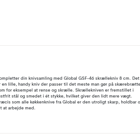
ompletter din knivsamling med Global GSF-46 skrællekniv 8 cm. Det
r en lille, handy kniv der passer til det meste man gør på skærebrætte
om for eksempel at rense og skrælle. Skrællekniven er fremstillet i
ustfrit stål og smedet i ét stykke, hvilket giver den lidt mere vægt.
ræcis som alle køkkenknive fra Global er den utroligt skarp, holdbar 
et at arbejde med.