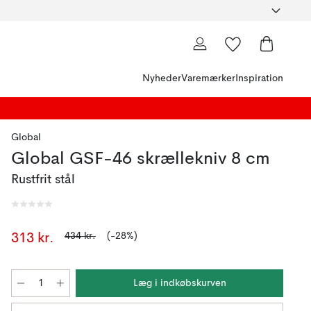
Nyheder
Varemærker
Inspiration
Global
Global GSF-46 skrællekniv 8 cm
Rustfrit stål
434 kr.
(-28%)
313 kr.
Læg i indkøbskurven