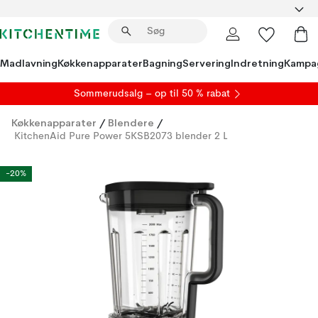
Madlavning
Køkkenapparater
Bagning
Servering
Indretning
Kampa
S
ommerudsalg
– op til 50 % rabat
Køkkenapparater
/
Blendere
/
KitchenAid Pure Power 5KSB2073 blender 2 L
-20%