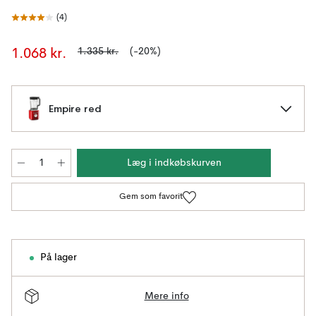
(
4
)
1.335 kr.
(-20%)
1.068 kr.
Empire red
Læg i indkøbskurven
Gem som favorit
På lager
Mere info