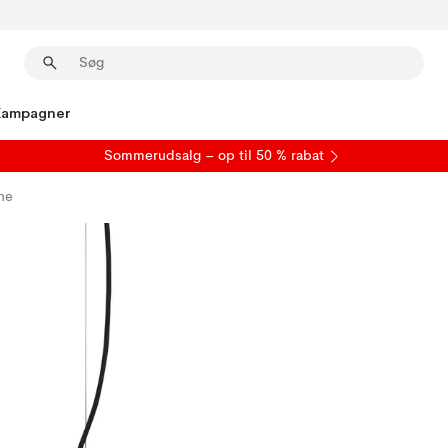
Kampagner
S
ommerudsalg
– op til 50 % rabat
ne