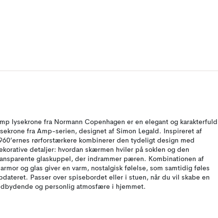
mp lysekrone fra Normann Copenhagen er en elegant og karakterfuld
ysekrone fra Amp-serien, designet af Simon Legald. Inspireret af
960’ernes rørforstærkere kombinerer den tydeligt design med
ekorative detaljer: hvordan skærmen hviler på soklen og den
ransparente glaskuppel, der indrammer pæren. Kombinationen af
armor og glas giver en varm, nostalgisk følelse, som samtidig føles
pdateret. Passer over spisebordet eller i stuen, når du vil skabe en
ndbydende og personlig atmosfære i hjemmet.