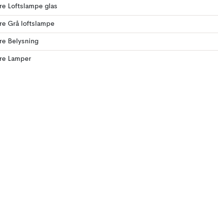
ere Loftslampe glas
ere Grå loftslampe
ere Belysning
ere Lamper