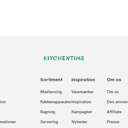
Sortiment
Inspiration
Om os
Madlavning
Varemærker
Om os
ion
Køkkenapparater
Inspiration
Den ansvar
Bagning
Kampagner
Affiliate
amationer
Servering
Nyheder
Presse