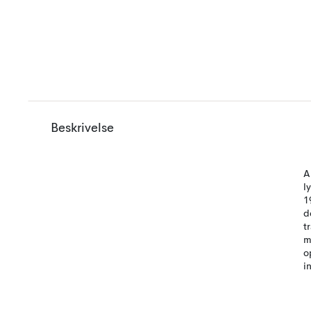
Beskrivelse
A
l
1
d
t
m
o
i