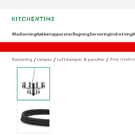
Madlavning
Køkkenapparater
Bagning
Servering
Indretning
Belysning
/
Lamper
/
Loftslamper & pendler
/
Amp lysekro