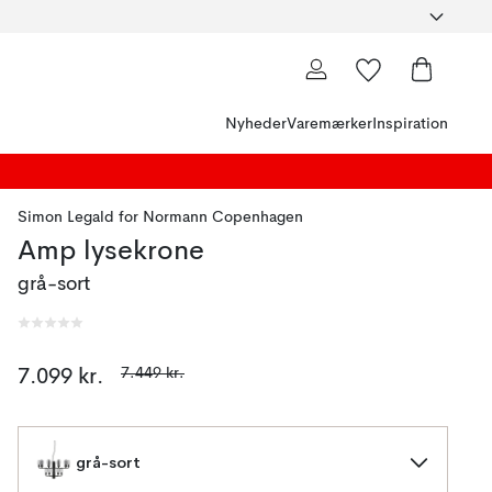
Nyheder
Varemærker
Inspiration
Simon Legald
for
Normann Copenhagen
Amp lysekrone
grå-sort
7.449 kr.
7.099 kr.
grå-sort