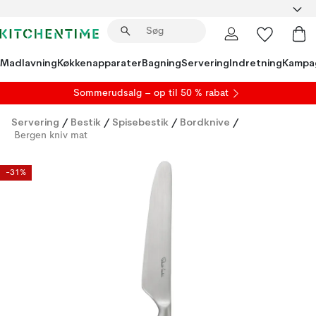
Madlavning
Køkkenapparater
Bagning
Servering
Indretning
Kampa
S
ommerudsalg
– op til 50 % rabat
Servering
/
Bestik
/
Spisebestik
/
Bordknive
/
Bergen kniv mat
-31%