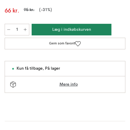
95 kr.
(-31%)
66 kr.
Læg i indkøbskurven
Gem som favorit
Kun få tilbage
,
På lager
Mere info