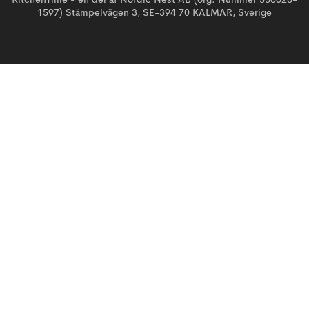
KitchenTime - en del af Nordic Nest AB (org. Nummer 556628-
1597) Stämpelvägen 3, SE-394 70 KALMAR, Sverige