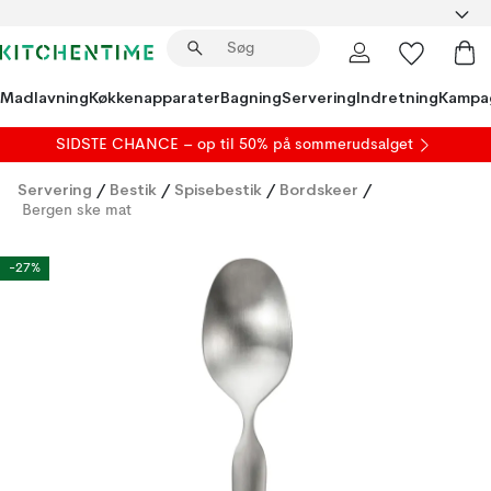
Madlavning
Køkkenapparater
Bagning
Servering
Indretning
Kampa
SIDSTE CHANCE – op til 50% på
sommerudsalget
Servering
/
Bestik
/
Spisebestik
/
Bordskeer
/
Bergen ske mat
-27%