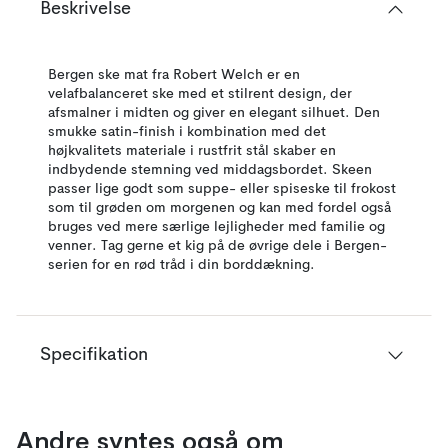
Beskrivelse
Bergen ske mat fra Robert Welch er en
velafbalanceret ske med et stilrent design, der
afsmalner i midten og giver en elegant silhuet. Den
smukke satin-finish i kombination med det
højkvalitets materiale i rustfrit stål skaber en
indbydende stemning ved middagsbordet. Skeen
passer lige godt som suppe- eller spiseske til frokost
som til grøden om morgenen og kan med fordel også
bruges ved mere særlige lejligheder med familie og
venner. Tag gerne et kig på de øvrige dele i Bergen-
serien for en rød tråd i din borddækning.
Specifikation
Andre syntes også om