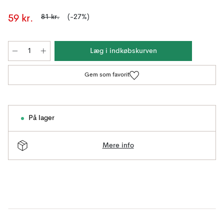
81 kr.
(-27%)
59 kr.
Læg i indkøbskurven
Gem som favorit
På lager
Mere info