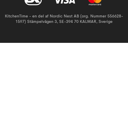
KitchenTime - en del af Nordic Nest AB (org. Nummer 556628-
1597) Stämpelvägen 3, SE-394 70 KALMAR, Sverige