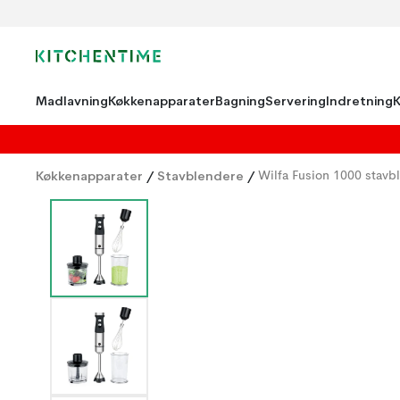
Madlavning
Køkkenapparater
Bagning
Servering
Indretning
Køkkenapparater
/
Stavblendere
/
Wilfa Fusion 1000 stavb