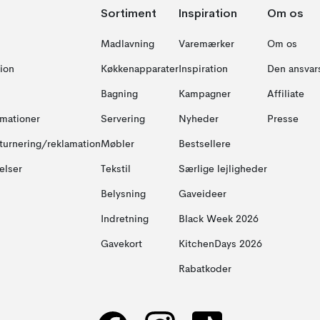
Sortiment
Inspiration
Om os
Madlavning
Varemærker
Om os
ion
Køkkenapparater
Inspiration
Den ansvar
Bagning
Kampagner
Affiliate
amationer
Servering
Nyheder
Presse
turnering/reklamation
Møbler
Bestsellere
elser
Tekstil
Særlige lejligheder
Belysning
Gaveideer
Indretning
Black Week 2026
Gavekort
KitchenDays 2026
Rabatkoder