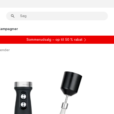
Kampagner
S
ommerudsalg
– op til 50 % rabat
lender