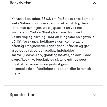
Beskrivelse
Knivsæt i balsabox 35x38 cm fra Satake er et komplet
sæt i Satake Houcho-serien, udviklet til dig, der vil
løfte madlavningen. Seks japanske knive i høj
kvalitets Hi Carbon Steel giver præcision ved
udskæring og hakning, med en klingeafslibningsvinkel
på 15° for skarpe, holdbare skær. Komfortable
håndtag i magnoliatræ ligger godt i hånden og gør
arbejdet trygt og behageligt. Indeholder
santoku/kokke-kniv, grøntsagshakker, sashimi-kniv,
gyuto/kødkniv, brødkniv og skrællekniv. Leveres i
praktisk balsabox — en perfekt gave til
hjemmekokken. Medfølger slibesten eller keramisk
bryne.
Specifikation