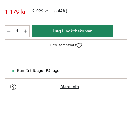
2.099 kr.
(-44%)
1.179 kr.
Læg i indkøbskurven
Gem som favorit
Kun få tilbage
,
På lager
Mere info