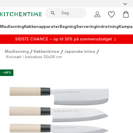
Madlavning
Køkkenapparater
Bagning
Servering
Indretning
Kampa
SIDSTE CHANCE – op til 50% på
sommerudsalget
Madlavning
/
Køkkenknive
/
Japanske knive
/
Knivsæt i balsabox 35x38 cm
-44%