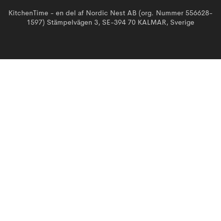
KitchenTime - en del af Nordic Nest AB (org. Nummer 556628-
1597) Stämpelvägen 3, SE-394 70 KALMAR, Sverige